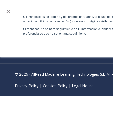
×
Utilizamos cookies propias y de terceros para analizar el uso del
a partir de hábitos de navegación (por ejemplo, páginas visitada
Si rechazas, no se hará seguimiento de tu información cuando vis
Mail:
info@allread.ai
preferencia de que no se te haga seguimiento.
Teléfono:
+ 34 935 157 359
© 2026 · AllRead Machine Learning Technologies S.L. All
Privacy Policy
|
Cookies Policy
|
Legal Notice