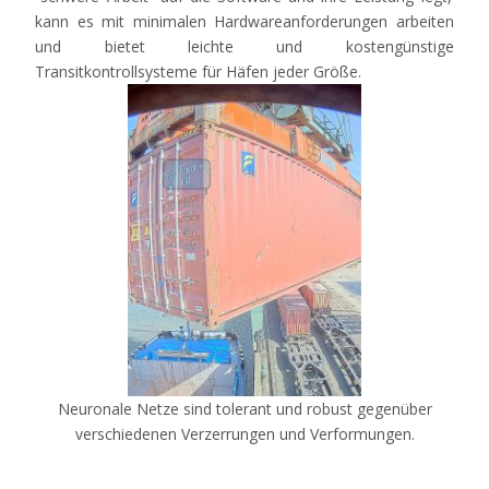
kann
es
mit
minimalen
Hardwareanforderungen
arbeiten
und
bietet
leichte
und
kostengünstige
Transitkontrollsysteme
für
Häfen
jeder
Größe
.
Neuronale Netze sind tolerant und robust gegenüber
verschiedenen Verzerrungen und Verformungen.