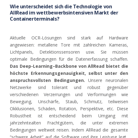
Wie unterscheidet sich die Technologie von
AllRead im wettbewerbsintensiven Markt der
Containerterminals?
Aktuelle
OCR-
Lösungen
sind
stark
auf
Hardware
angewiesen
:
metallene
Tore
mit
zahlreichen
Kameras
,
Lichtpanels
,
Detektionssensoren
usw
.
Sie
müssen
optimale
Bedingungen
für
die
Datenerfassung
schaffen
.
Das Deep-
Learning
–
Backbone
von
AllRead
bietet
die
höchste
Erkennungsgenauigkeit
,
selbst
unter
den
anspruchsvollsten
Bedingungen
.
Unsere
neuronalen
Netzwerke
sind
tolerant
und
robust
gegenüber
verschiedenen
Verzerrungen
und
Verformungen
wie
Bewegung
,
Unschärfe
,
Staub
,
Schmutz
,
teilweisen
Okklusionen
,
Schäden
,
Rotation
,
Perspektive
, etc. Diese
Robustheit
ist
entscheidend
beim
Umgang
mit
jahrzehntealten
Frachtgütern
, die
unter
extremen
Bedingungen
weltweit
reisen
.
Indem
AllRead
die
gesamte
“
schwere
Arbeit
”
auf
die Software
und
ihre
Leistung
legt
,