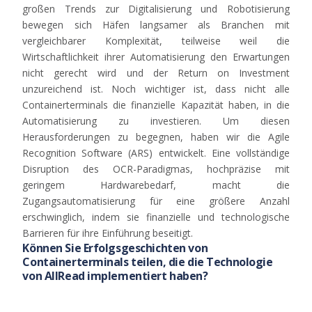
großen
Trends
zur
Digitalisierung
und
Robotisierung
bewegen
sich
Häfen
langsamer
als
Branchen
mit
vergleichbarer
Komplexität
,
teilweise
weil
die
Wirtschaftlichkeit
ihrer
Automatisierung
den
Erwartungen
nicht
gerecht
wird
und
der
Return
on
Investment
unzureichend
ist
.
Noch
wichtiger
ist
,
dass
nicht
alle
Containerterminals
die
finanzielle
Kapazität
haben
, in die
Automatisierung
zu
investieren
.
Um
diesen
Herausforderungen
zu
begegnen
,
haben
wir
die Agile
Recognition
Software (ARS)
entwickelt
.
Eine
vollständige
Disruption
des OCR-Paradigmas,
hochpräzise
mit
geringem
Hardwarebedarf
,
macht
die
Zugangsautomatisierung
für
eine
größere
Anzahl
erschwinglich
,
indem
sie
finanzielle
und
technologische
Barrieren
für
ihre
Einführung
beseitigt
.
Können Sie Erfolgsgeschichten von
Containerterminals teilen, die die Technologie
von AllRead implementiert haben?