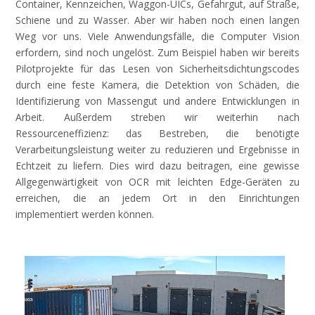
Container,
Kennzeichen
,
Waggon-UICs
,
Gefahrgut
,
auf
Straße
,
Schiene
und
zu
Wasser
.
Aber
wir
haben
noch
einen
langen
Weg
vor
uns
.
Viele
Anwendungsfälle
, die
Computer
Vision
erfordern
,
sind
noch
ungelöst
. Zum
Beispiel
haben
wir
bereits
Pilotprojekte
für
das
Lesen
von
Sicherheitsdichtungscodes
durch
eine
feste
Kamera
, die
Detektion
von
Schäden
, die
Identifizierung
von
Massengut
und
andere
Entwicklungen
in
Arbeit
.
Außerdem
streben
wir
weiterhin
nach
Ressourceneffizienz
: das
Bestreben
, die
benötigte
Verarbeitungsleistung
weiter
zu
reduzieren
und
Ergebnisse
in
Echtzeit
zu
liefern
.
Dies
wird
dazu
beitragen
,
eine
gewisse
Allgegenwärtigkeit
von
OCR
mit
leichten
Edge-
Geräten
zu
erreichen
, die
an
jedem
Ort
in den
Einrichtungen
implementiert
werden
können
.