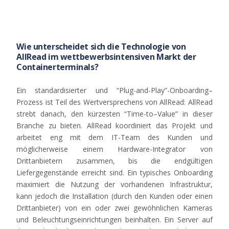
Wie unterscheidet sich die Technologie von
AllRead im wettbewerbsintensiven Markt der
Containerterminals?
Ein
standardisierter
und
“Plug-and-Play”-
Onboarding
–
Prozess
ist
Teil
des
Wertversprechens
von
AllRead
:
AllRead
strebt
danach
, den
kürzesten
“Time-
to
–
Value
” in
dieser
Branche
zu
bieten
.
AllRead
koordiniert
das
Projekt
und
arbeitet
eng
mit
dem
IT-
Team
des
Kunden
und
möglicherweise
einem
Hardware-
Integrator
von
Drittanbietern
zusammen
, bis die
endgültigen
Liefergegenstände
erreicht
sind
.
Ein
typisches
Onboarding
maximiert
die
Nutzung
der
vorhandenen
Infrastruktur
,
kann
jedoch
die
Installation
(
durch
den
Kunden
oder
einen
Drittanbieter
)
von
ein
oder
zwei
gewöhnlichen
Kameras
und
Beleuchtungseinrichtungen
beinhalten
.
Ein
Server
auf