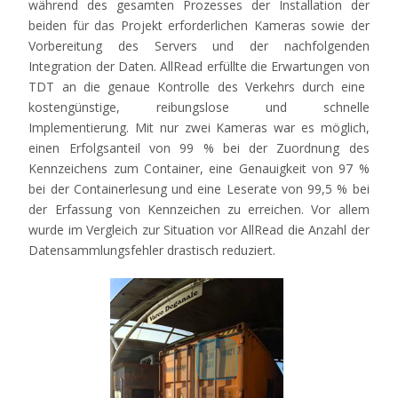
während
des
gesamten
Prozesses
der
Installation
der
beiden
für
das
Projekt
erforderlichen
Kameras
sowie
der
Vorbereitung
des Servers
und
der
nachfolgenden
Integration
der
Daten.
AllRead
erfüllte
die
Erwartungen
von
TDT
an
die
genaue
Kontrolle
des
Verkehrs
durch
eine
kostengünstige
,
reibungslose
und
schnelle
Implementierung
.
Mit
nur
zwei
Kameras
war
es
möglich
,
einen
Erfolgsanteil
von
99 %
bei
der
Zuordnung
des
Kennzeichens
zum Container,
eine
Genauigkeit
von
97 %
bei
der
Containerlesung
und
eine
Leserate
von
99,5 %
bei
der
Erfassung
von
Kennzeichen
zu
erreichen
.
Vor
allem
wurde
im
Vergleich
zur
Situation
vor
AllRead
die
Anzahl
der
Datensammlungsfehler
drastisch
reduziert
.