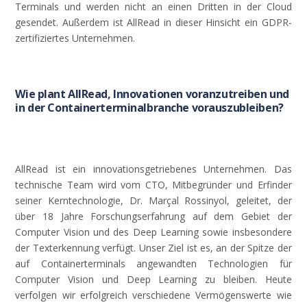
Terminals
und
werden
nicht
an
einen
Dritten
in
der
Cloud
gesendet
.
Außerdem
ist
AllRead
in
dieser
Hinsicht
ein
GDPR-
zertifiziertes
Unternehmen
.
Wie plant AllRead, Innovationen voranzutreiben und
in der Containerterminalbranche vorauszubleiben?
AllRead
ist
ein
innovationsgetriebenes
Unternehmen
. Das
technische
Team
wird
vom
CTO,
Mitbegründer
und
Erfinder
seiner
Kerntechnologie
, Dr.
Marçal
Rossinyol
,
geleitet
,
der
über
18
Jahre
Forschungserfahrung
auf
dem
Gebiet
der
Computer
Vision
und
des Deep
Learning
sowie
insbesondere
der
Texterkennung
verfügt
.
Unser
Ziel
ist
es,
an
der
Spitze
der
auf
Containerterminals
angewandten
Technologien
für
Computer
Vision
und
Deep
Learning
zu
bleiben
.
Heute
verfolgen
wir
erfolgreich
verschiedene
Vermögenswerte
wie