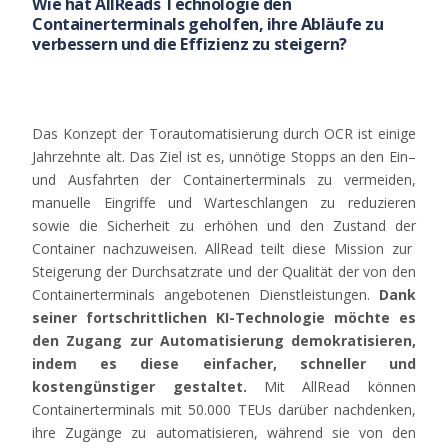
Wie hat AllReads Technologie den
Containerterminals geholfen, ihre Abläufe zu
verbessern und die Effizienz zu steigern?
Das
Konzept
der
Torautomatisierung
durch
OCR
ist
einige
Jahrzehnte
alt
. Das
Ziel
ist
es,
unnötige
Stopps
an
den
Ein
–
und
Ausfahrten
der
Containerterminals
zu
vermeiden
,
manuelle
Eingriffe
und
Warteschlangen
zu
reduzieren
sowie
die
Sicherheit
zu
erhöhen
und
den
Zustand
der
Container
nachzuweisen
.
AllRead
teilt
diese
Mission
zur
Steigerung
der
Durchsatzrate
und
der
Qualität
der
von
den
Containerterminals
angebotenen
Dienstleistungen
.
Dank
seiner
fortschrittlichen
KI-
Technologie
möchte
es
den
Zugang
zur
Automatisierung
demokratisieren
,
indem
es diese
einfacher
,
schneller
und
kostengünstiger
gestaltet
.
Mit
AllRead
können
Containerterminals
mit
50.000
TEUs
darüber
nachdenken
,
ihre
Zugänge
zu
automatisieren
,
während
sie
von
den