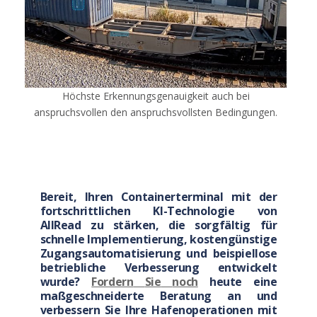
Höchste Erkennungsgenauigkeit auch bei
anspruchsvollen den anspruchsvollsten Bedingungen.
Bereit
,
Ihren
Containerterminal
mit
der
fortschrittlichen
KI-
Technologie
von
AllRead
zu
stärken
, die
sorgfältig
für
schnelle
Implementierung
,
kostengünstige
Zugangsautomatisierung
und
beispiellose
betriebliche
Verbesserung
entwickelt
wurde
?
Fordern
Sie
noch
heute
eine
maßgeschneiderte
Beratung
an
und
verbessern
Sie
Ihre
Hafenoperationen
mit