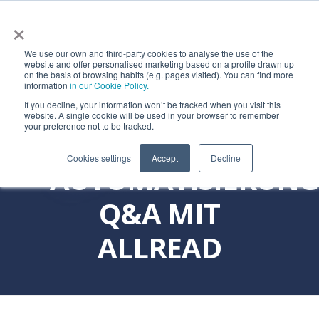
×
We use our own and third-party cookies to analyse the use of the
REDUZIERUNG
website and offer personalised marketing based on a profile drawn up
on the basis of browsing habits (e.g. pages visited). You can find more
information
in our Cookie Policy.
DER TIME-TO-
If you decline, your information won’t be tracked when you visit this
website. A single cookie will be used in your browser to remember
your preference not to be tracked.
VALUE BEI
Cookies settings
Accept
Decline
AUTOMATISIERUNG
Q&A MIT
ALLREAD