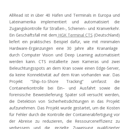
AllRead
ist
in
über
40
Häfen
und
Terminals
in Europa
und
Lateinamerika
implementiert
und
automatisiert
die
Zugangskontrolle
für
Straßen
-,
Schienen
–
und
Kranverkehr
.
Ein
Geschäftsfall
mit
dem
HGK Terminal CTS
(
Deutschland
)
liefert
ein
praktisches
Beispiel
dafür
,
wie
mit
minimalen
Hardware-
Ergänzungen
eine
30
Jahre
alte
Krananlage
durch
Computer
Vision
und
Deep
Learning
automatisiert
werden
kann
. CTS
installierte
zwei
Kameras
und
zwei
Beleuchtungsspots
an
dem
Kran
sowie
einen
Edge-Server,
da
keine
Konnektivität
auf
dem
Kran
vorhanden
war
. Das
Projekt
“
Ship
–
to
-Shore
Tracking”
umfasst
die
Containerkontrolle
bei
Ein
–
und
Ausfahrt
sowie
die
forensische
Beweislieferung
.
Später
soll
versucht
werden
,
die
Detektion
von
Sicherheitsdichtungen
in das
Projekt
aufzunehmen
. Das
Projekt
wurde
gestartet
,
um
die
Kosten
für
Fehler
durch
die
Kontrolle
der
Containerabfertigung
vor
der
Abreise
zu
reduzieren
, die
Ressourceneffizienz
zu
verbessern
und
die
gezielte
Zuweisung
qualifizierter