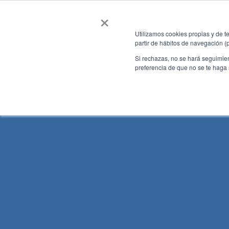
×
Nosotros
Solucione
Utilizamos cookies propias y de te
partir de hábitos de navegación (
Si rechazas, no se hará seguimien
preferencia de que no se te haga
Nuestra historia
ARSⒸ Car
Trabaja con Nosotros
ARSⒸ Ferr
ARSⒸ Grú
ARSⒸ Móv