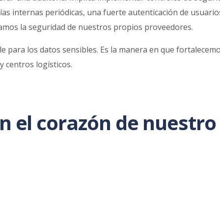
as internas periódicas, una fuerte autenticación de usuario
uamos la seguridad de nuestros propios proveedores.
le para los datos sensibles. Es la manera en que fortalece
 centros logísticos.
n el corazón de nuestro
eja nuestra manera de entender el trabajo, con responsabili
que utilizan nuestra tecnología pueden tener la confianza de
esde la base.
onfianza?
Contacta con nuestro equipo
.