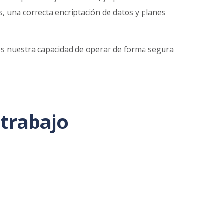
s, una correcta encriptación de datos y planes
mos nuestra capacidad de operar de forma segura
 trabajo
dad y compromiso por hacer las cosas bien. Los
 que AllRead es un aliado seguro y confiable.