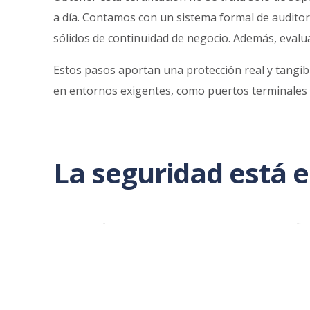
a día. Contamos con un sistema formal de auditorí
sólidos de continuidad de negocio. Además, eval
Estos pasos aportan una protección real y tangib
en entornos exigentes, como puertos terminales y
La seguridad está e
Esta certificación es más que un documento: refl
puertos terminales y otros operadores logísticos 
Integramos la seguridad en nuestra innovación d
¿Tienes un proyecto que requiere seguridad de c