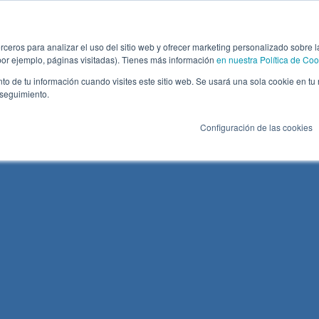
s AllRead
Aplicaciones OCR
Casos de Éx
rceros para analizar el uso del sitio web y ofrecer marketing personalizado sobre l
por ejemplo, páginas visitadas). Tienes más información
en nuestra Política de Coo
to de tu información cuando visites este sitio web. Se usará una sola cookie en tu
 seguimiento.
retera
OCR Puerto marítimo
Terminales 
Configuración de las cookies
ocarril
OCR Terminal marítima
Autoridades
as
OCR Terminal Intermodal
Otros
il
OCR Terminal Ferroviaria
OCR Container Depot