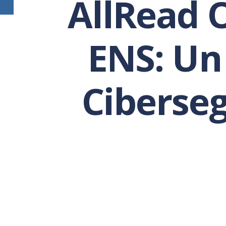
AllRead O
ENS: Un
Ciberse