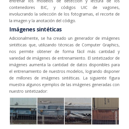
entrenar los modelos de detección y lectura de los
contenedores BIC, y
códigos UIC
de vagones,
involucrando la selección de los fotogramas, el recorte de
la imagen y la anotación de
l
código
.
Imágenes sintéticas
Adicionalmente, se ha creado un generador de imágenes
sintéticas que, utilizando técnicas de
C
omputer
Graphics
,
nos permite obtener de forma fácil más cantidad y
variedad de imágenes de entrenamiento.
El
sintetizador de
imágenes
aumenta la cantidad de datos disponibles para
el
entrenamiento de nuestros modelos, logrando
disponer
de mil
lones
de imágenes sintéticas.
La siguiente figura
muestra algunos ejemplos de las imágenes generadas con
nuestro sintetizador: