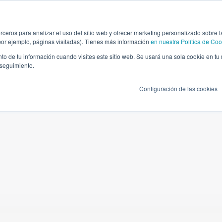
s AllRead
Aplicaciones OCR
Casos de Éx
rceros para analizar el uso del sitio web y ofrecer marketing personalizado sobre l
por ejemplo, páginas visitadas). Tienes más información
en nuestra Política de Coo
to de tu información cuando visites este sitio web. Se usará una sola cookie en tu
 seguimiento.
retera
OCR Puerto marítimo
Terminales 
Configuración de las cookies
ocarril
OCR Terminal marítima
Autoridades
as
OCR Terminal Intermodal
Otros
il
OCR Terminal Ferroviaria
OCR Container Depot