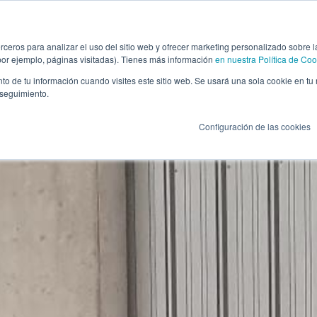
s AllRead
Aplicaciones OCR
Casos de Éx
rceros para analizar el uso del sitio web y ofrecer marketing personalizado sobre l
por ejemplo, páginas visitadas). Tienes más información
en nuestra Política de Coo
to de tu información cuando visites este sitio web. Se usará una sola cookie en tu
 seguimiento.
retera
OCR Puerto marítimo
Terminales 
Configuración de las cookies
ocarril
OCR Terminal marítima
Autoridades
as
OCR Terminal Intermodal
Otros
il
OCR Terminal Ferroviaria
OCR Container Depot