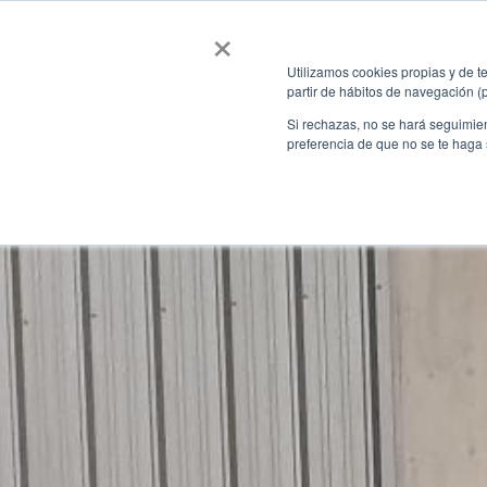
×
Nosotros
Solucione
Utilizamos cookies propias y de te
partir de hábitos de navegación (
Si rechazas, no se hará seguimien
preferencia de que no se te haga
Nuestra historia
ARSⒸ Car
Trabaja con Nosotros
ARSⒸ Ferr
ARSⒸ Grú
ARSⒸ Móv