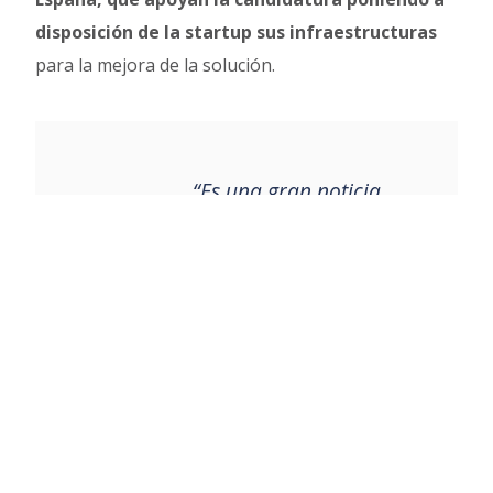
disposición de la startup sus infraestructuras
para la mejora de la solución.
Contacto
“Es una gran noticia
conocer que nuestro apoyo
al proyecto AllRead, junto
con otros puertos
españoles, pueda contribuir
a la progresiva aplicación
de la inteligencia artificial
en el sector de la logística
portuaria. Aspectos como la
trazabilidad de los activos,